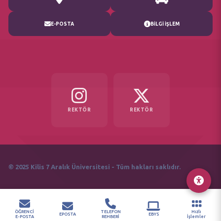
E-POSTA
BİLGİ İŞLEM
REKTÖR
REKTÖR
© 2025 Kilis 7 Aralık Üniversitesi - Tüm hakları saklıdır.
ÖĞRENCİ
TELEFON
Hızlı
EPOSTA
EBYS
E-POSTA
REHBERİ
İşlemler