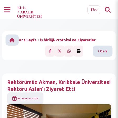
EN
AR
Kilis
TR
7 Aralık
Üniversitesi
Ana Sayfa
İş birliği-Protokol ve Ziyaretler
Geri
Rektörümüz Akman, Kırıkkale Üniversitesi
Rektörü Aslan'ı Ziyaret Etti
06 Temmuz 2026