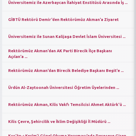
Üniversitemiz ile Azerbaycan İlahiyat Enstitüsü Arasında İş ...
GİBTÜ Rektörü Demir’den Rektörümüz Akman’a Ziyaret
Üniversitemiz ile Sunan Kalijaga Devlet İslam Üniversitesi ...
Rektörümüz Akman’dan AK Parti Birecik İlçe Başkanı
Açılan’a ...
Rektörümüz Akman’dan Birecik Belediye Başkanı Begit’e ...
Ürdün Al-Zaytoonah Üniversitesi Öğretim Üyelerinden ...
Rektörümüz Akman, Kilis Vakfı Temsilcisi Ahmet Aktürk’ü ...
Kilis Çevre, Şehircilik ve İklim Değişikliği İl Müdürü ...
Kur’ân-ı Kerîm’i Güzel Okuma Yarışması’nda Dereceye Giren