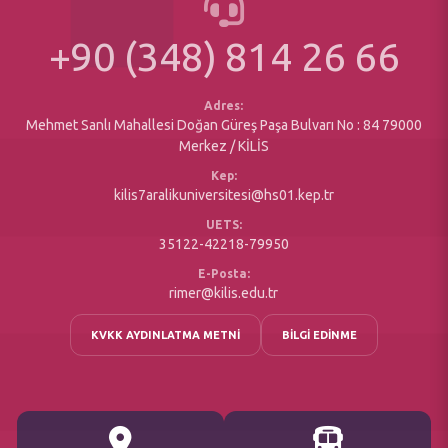
Bologna(Ders Bilgi Sistemi)
Üniversite Plan Program ve Raporlar
Erasmus Değişim Programı
+90 (348) 814 26 66
Matbu Formlar
Sosyal Duyarlılık Projeleri
Yazı İşleri Müdürlüğü
Engelsiz Öğrenci Birimi
Maaş Birimi
Adres:
Mehmet Sanlı Mahallesi Doğan Güreş Paşa Bulvarı No : 84 79000
Merkez / KİLİS
Kep:
kilis7aralikuniversitesi@hs01.kep.tr
UETS:
35122-42218-79950
E-Posta:
rimer@kilis.edu.tr
KVKK AYDINLATMA METNİ
BİLGİ EDİNME