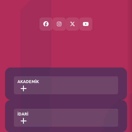
AKADEMİK
Fakülteler
İDARİ
Enstitü
Yüksekokul