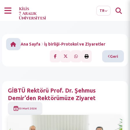
EN
AR
Kilis
TR
7 Aralık
Üniversitesi
Ana Sayfa
İş birliği-Protokol ve Ziyaretler
Geri
GİBTÜ Rektörü Prof. Dr. Şehmus
Demir’den Rektörümüze Ziyaret
03 Mart 2026