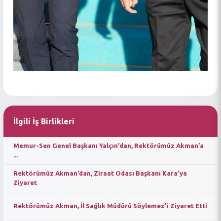
İlgili İş Birlikleri
Memur-Sen Genel Başkanı Yalçın’dan, Rektörümüz Akman’a
...
Rektörümüz Akman’dan, Ziraat Odası Başkanı Kara’ya
Ziyaret
Rektörümüz Akman, İl Sağlık Müdürü Söylemez’i Ziyaret Etti