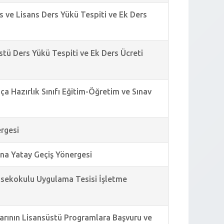
ns ve Lisans Ders Yükü Tespiti ve Ek Ders
üstü Ders Yükü Tespiti ve Ek Ders Ücreti
pça Hazırlık Sınıfı Eğitim-Öğretim ve Sınav
ergesi
rına Yatay Geçiş Yönergesi
Yüksekokulu Uygulama Tesisi İşletme
larının Lisansüstü Programlara Başvuru ve