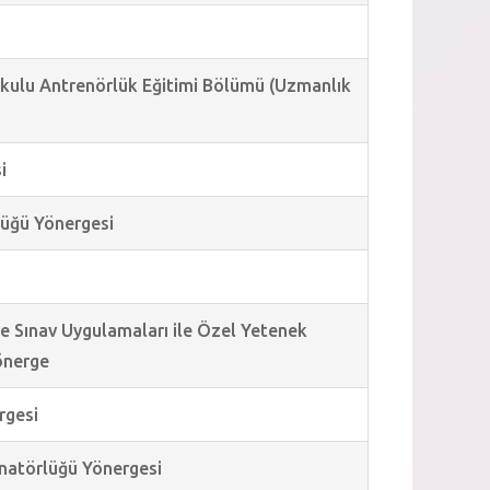
kokulu Antrenörlük Eğitimi Bölümü (Uzmanlık
i
rlüğü Yönergesi
i
s ve Sınav Uygulamaları ile Özel Yetenek
önerge
rgesi
inatörlüğü Yönergesi