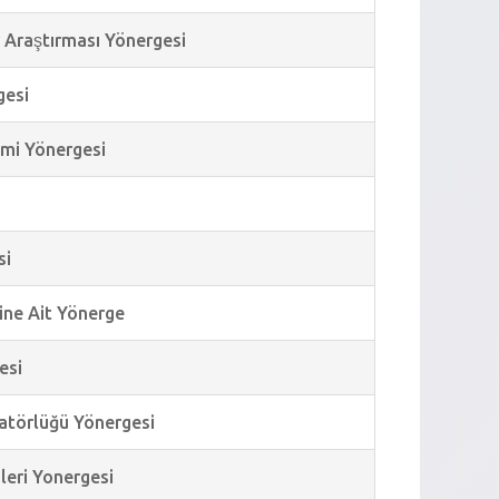
v Araştırması Yönergesi
gesi
timi Yönergesi
si
rine Ait Yönerge
esi
natörlüğü Yönergesi
mleri Yonergesi