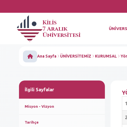
Kilis
7 Aralık
ÜNİVERS
Üniversitesi
Ana Sayfa
ÜNİVERSİTEMİZ
KURUMSAL
Yö
İlgili Sayfalar
Y
Misyon - Vizyon
Tarihçe