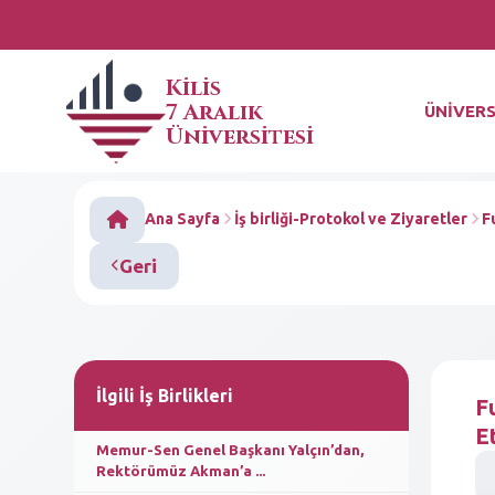
Kilis
7 Aralık
ÜNİVERS
Üniversitesi
Ana Sayfa
İş birliği-Protokol ve Ziyaretler
F
Geri
İlgili İş Birlikleri
F
Et
Memur-Sen Genel Başkanı Yalçın’dan,
Rektörümüz Akman’a ...