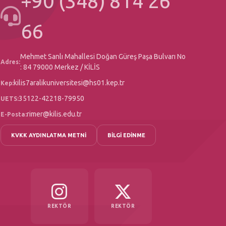
+90 (348) 814 26
66
Mehmet Sanlı Mahallesi Doğan Güreş Paşa Bulvarı No
Adres:
: 84 79000 Merkez / KİLİS
kilis7aralikuniversitesi@hs01.kep.tr
Kep:
35122-42218-79950
UETS:
rimer@kilis.edu.tr
E-Posta:
KVKK AYDINLATMA METNİ
BİLGİ EDİNME
REKTÖR
REKTÖR