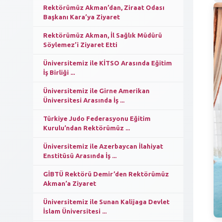
Rektörümüz Akman’dan, Ziraat Odası
Başkanı Kara’ya Ziyaret
Rektörümüz Akman, İl Sağlık Müdürü
Söylemez’i Ziyaret Etti
Üniversitemiz ile KİTSO Arasında Eğitim
İş Birliği ...
Üniversitemiz ile Girne Amerikan
Üniversitesi Arasında İş ...
Türkiye Judo Federasyonu Eğitim
Kurulu’ndan Rektörümüz ...
Üniversitemiz ile Azerbaycan İlahiyat
Enstitüsü Arasında İş ...
GİBTÜ Rektörü Demir’den Rektörümüz
Akman’a Ziyaret
Üniversitemiz ile Sunan Kalijaga Devlet
İslam Üniversitesi ...