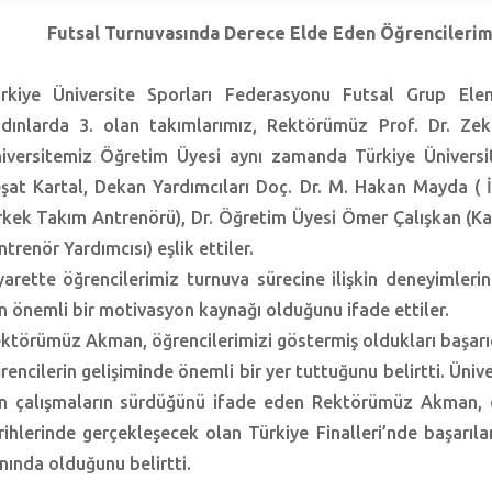
Futsal Turnuvasında Derece Elde Eden Öğrencilerim
rkiye Üniversite Sporları Federasyonu Futsal Grup El
dınlarda 3. olan takımlarımız, Rektörümüz Prof. Dr. Zeke
iversitemiz Öğretim Üyesi aynı zamanda Türkiye Üniversit
şat Kartal, Dekan Yardımcıları Doç. Dr. M. Hakan Mayda ( İ
rkek Takım Antrenörü), Dr. Öğretim Üyesi Ömer Çalışkan (Ka
ntrenör Yardımcısı) eşlik ettiler.
yarette öğrencilerimiz turnuva sürecine ilişkin deneyimlerin
in önemli bir motivasyon kaynağı olduğunu ifade ettiler.
ktörümüz Akman, öğrencilerimizi göstermiş oldukları başarıda
rencilerin gelişiminde önemli bir yer tuttuğunu belirtti. Üni
in çalışmaların sürdüğünü ifade eden Rektörümüz Akman, 
rihlerinde gerçekleşecek olan Türkiye Finalleri’nde başarı
nında olduğunu belirtti.