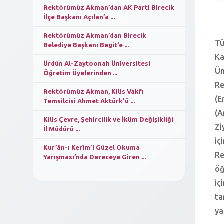
Rektörümüz Akman’dan AK Parti Birecik
İlçe Başkanı Açılan’a ...
Rektörümüz Akman’dan Birecik
Tü
Belediye Başkanı Begit’e ...
Ka
Ürdün Al-Zaytoonah Üniversitesi
Ün
Öğretim Üyelerinden ...
Re
Rektörümüz Akman, Kilis Vakfı
(E
Temsilcisi Ahmet Aktürk’ü ...
(A
Kilis Çevre, Şehircilik ve İklim Değişikliği
Zi
İl Müdürü ...
iç
Kur’ân-ı Kerîm’i Güzel Okuma
Re
Yarışması’nda Dereceye Giren ...
öğ
iç
ta
ya