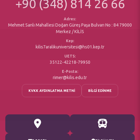
+90 (348) 814 26 66
Sosyal Duyarlılık Projeleri
Yazı İşleri Müdürlüğü
Engelsiz Öğrenci Birimi
Maaş Birimi
Adres:
Mehmet Sanlı Mahallesi Doğan Güreş Paşa Bulvarı No : 84 79000
Merkez / KİLİS
Kep:
kilis7aralikuniversitesi@hs01.kep.tr
UETS:
35122-42218-79950
E-Posta:
rimer@kilis.edu.tr
KVKK AYDINLATMA METNİ
BİLGİ EDİNME