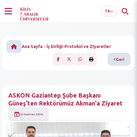
EN
AR
Kilis
TR
7 Aralık
Üniversitesi
Ana Sayfa
İş birliği-Protokol ve Ziyaretler
Geri
ASKON Gaziantep Şube Başkanı
Güneş'ten Rektörümüz Akman'a Ziyaret
23 Haziran 2026