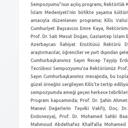
Sempozyumu”nun açılış programı, Rektörlük Ko
İslam Medeniyeti’nin birlikte yaşama kültü
amacıyla düzenlenen programa; Kilis Valisi
Cumhuriyet Başsavcısı Emre Kaya, Rektörümü
Prof. Dr. Sait Mesut Doğan, Gaziantep İslam B
Azerbaycan İlahiyat Enstitüsü Rektörü D
araştırmacılar, öğrenciler ve yurt dışından gele
Cumhurbaşkanımız Sayın Recep Tayyip Erdoğ
Tecrübesi Sempozyumu’na Rektörümüz Prof. D
Sayın Cumhurbaşkanımız mesajında, bu toplan
güzel örneğini sergileyen Kilis’te tertip edili
sempozyumda emeği geçen herkese tebriklerini
Program kapsamında; Prof. Dr. Şahin Ahmetoğ
Manevi Değerlerin Teşviki Vakfı), Doç. Dr
Endonezya), Prof. Dr. Mohamed Sahbi Baazao
Mahmoud Abdelhafez Khalfalla Mohamed (A