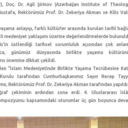
), Doç. Dr. Agil Şirinov (Azerbaijan Institute of Theolog
Mustafa, Rektörümüz Prof. Dr. Zekeriya Akman ve Kilis Vali
şama anlayışı, farklı kültürler arasında kurulan tarihî bağla
li medeniyet yaklaşımı üzerine değerlendirmelerde bulunuld
s’in üstlendiği tarihsel sorumluluk açısından çok anlam
ıca, günümüz dünyasında birlikte yaşama kültürün
ın önemine dikkat çekildi.
en “İslam Medeniyetinde Birlikte Yaşama Tecrübesine Kat
urulu tarafından Cumhurbaşkanımız Sayın Recep Tayy
rme, Rektörümüz Prof. Dr. Zekeriya Akman tarafından yapıldı
raf çekiminin ardından sona erdi. 4. Uluslararası İsl
 Sempozyumu kapsamındaki oturumlar üç gün boyunca dev