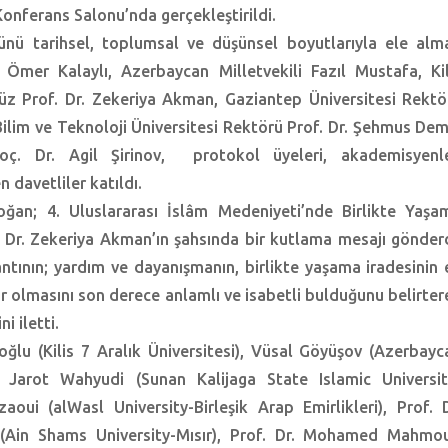
nferans Salonu’nda gerçekleştirildi.
rünü tarihsel, toplumsal ve düşünsel boyutlarıyla ele alm
 Ömer Kalaylı, Azerbaycan Milletvekili Fazıl Mustafa, Kil
z Prof. Dr. Zekeriya Akman, Gaziantep Üniversitesi Rektö
ilim ve Teknoloji Üniversitesi Rektörü Prof. Dr. Şehmus Demi
oç. Dr. Agil Şirinov, protokol üyeleri, akademisyenle
n davetliler katıldı.
an; 4. Uluslararası İslâm Medeniyeti’nde Birlikte Yaşa
r. Zekeriya Akman’ın şahsında bir kutlama mesajı gönderd
tının; yardım ve dayanışmanın, birlikte yaşama iradesinin 
yor olmasını son derece anlamlı ve isabetli bulduğunu belirter
 iletti.
lu (Kilis 7 Aralık Üniversitesi), Vüsal Göyüşov (Azerbayc
. Jarot Wahyudi (Sunan Kalijaga State Islamic Universit
ui (alWasl University-Birleşik Arap Emirlikleri), Prof. D
in Shams University-Mısır), Prof. Dr. Mohamed Mahmo