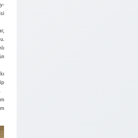
y-
si
r,
u.
lı
ün
kı
ip
.
âm
am