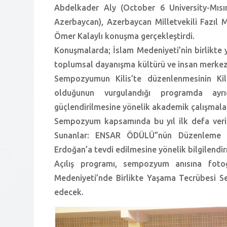
Abdelkader Aly (October 6 University-Mısır
Azerbaycan), Azerbaycan Milletvekili Fazıl 
Ömer Kalaylı konuşma gerçekleştirdi.
Konuşmalarda; İslam Medeniyeti’nin birlikte ya
toplumsal dayanışma kültürü ve insan merkez
Sempozyumun Kilis’te düzenlenmesinin Kili
olduğunun vurgulandığı programda ayr
güçlendirilmesine yönelik akademik çalışmalar
Sempozyum kapsamında bu yıl ilk defa veril
Sunanlar: ENSAR ÖDÜLÜ”nün Düzenleme K
Erdoğan’a tevdi edilmesine yönelik bilgilendi
Açılış programı, sempozyum anısına fotoğ
Medeniyeti’nde Birlikte Yaşama Tecrübesi
edecek.