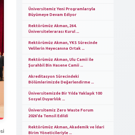
Üniversitemiz Yeni Programlarıyla
Büyümeye Devam Ediyor
Rektörümüz Akman, 264.
Üniversitelerarası Kurul ...
Rektörümüz Akman, YKS Sürecinde
Velilerin Heyecanına Ortak ...
Rektörümüz Akman, Ulu Camii ile
Şurahbil Bin Hasene Camii ...
Akreditasyon Sürecindeki
Bölümlerimizde Değerlendirme ...
Üniversitemizde Bir Yılda Yaklaşık 100
Sosyal Duyarlılık ...
Üniversitemiz Zero Waste Forum
2026’da Temsil Edildi
Rektörümüz Akman, Akademik ve İdari
si
Birim Yöneticileriyle ...