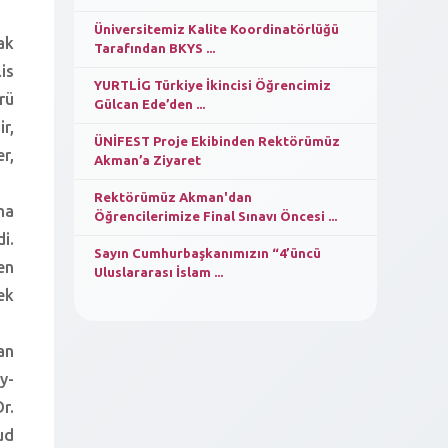
Üniversitemiz Kalite Koordinatörlüğü
ak
Tarafından BKYS ...
is
YURTLİG Türkiye İkincisi Öğrencimiz
rü
Gülcan Ede’den ...
r,
ÜNİFEST Proje Ekibinden Rektörümüz
r,
Akman’a Ziyaret
Rektörümüz Akman'dan
ma
Öğrencilerimize Final Sınavı Öncesi ...
i.
Sayın Cumhurbaşkanımızın “4’üncü
en
Uluslararası İslam ...
ek
an
y-
r.
ud