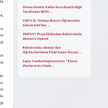
da
Üniversitemiz Kalite Koordinatörlüğü
Tarafından BKYS ...
a,
YURTLİG Türkiye İkincisi Öğrencimiz
Gülcan Ede’den ...
sı
ÜNİFEST Proje Ekibinden Rektörümüz
ni
Akman’a Ziyaret
yi
Rektörümüz Akman'dan
Öğrencilerimize Final Sınavı Öncesi ...
in
Sayın Cumhurbaşkanımızın “4’üncü
ma
Uluslararası İslam ...
er
e,
ni
kı
ğı