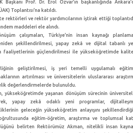
 Başkanı Prof. Dr. Erol Özvar'ın başkanlığında Ankara'
ÜAK) Toplantısı'na katıldı.
 rektörleri ve rektör yardımcılarının iştirak ettiği toplantıd
ndem maddeleri ele alındı.
nüşüm çalışmaları, Türkiye'nin insan kaynağı planlama
iden şekillendirilmesi, yapay zekâ ve dijital tabanlı ye
m faaliyetlerinin güçlendirilmesi ile yükseköğretimde kalite
liğinin geliştirilmesi, iş yeri temelli uygulamalı eğitim
aklarının artırılması ve üniversitelerin uluslararası araştır
nelik değerlendirmelerde bulunuldu.
, yükseköğretimde yaşanan dönüşüm sürecinin üniversitel
rek, yapay zekâ odaklı yeni programlar, dijitalleşm
liklerinin geleceğin yükseköğretim anlayışını şekillendirdiği
oğrultusunda eğitim-öğretim, araştırma ve toplumsal kat
ürdüğünü belirten Rektörümüz Akman, nitelikli insan kayna