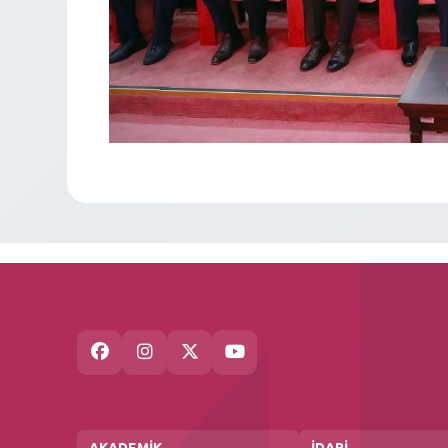
AKADEMİK
İDARİ