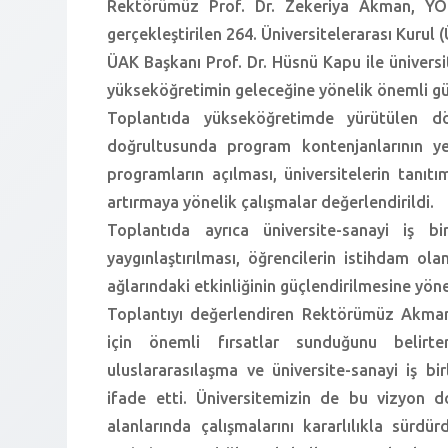
Rektörümüz Prof. Dr. Zekeriya Akman, YÖK
gerçekleştirilen 264. Üniversitelerarası Kurul (
ÜAK Başkanı Prof. Dr. Hüsnü Kapu ile üniversite
yükseköğretimin geleceğine yönelik önemli gü
Toplantıda yükseköğretimde yürütülen dö
doğrultusunda program kontenjanlarının yen
programların açılması, üniversitelerin tanıtı
artırmaya yönelik çalışmalar değerlendirildi.
Toplantıda ayrıca üniversite-sanayi iş bir
yaygınlaştırılması, öğrencilerin istihdam olan
ağlarındaki etkinliğinin güçlendirilmesine yö
Toplantıyı değerlendiren Rektörümüz Akman
için önemli fırsatlar sunduğunu belirte
uluslararasılaşma ve üniversite-sanayi iş bir
ifade etti. Üniversitemizin de bu vizyon d
alanlarında çalışmalarını kararlılıkla sürd