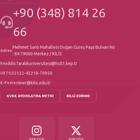
+90 (348) 814 26
66
Mehmet Sanlı Mahallesi Doğan Güreş Paşa Bulvarı No
Adres:
: 84 79000 Merkez / KİLİS
kilis7aralikuniversitesi@hs01.kep.tr
Kep:
35122-42218-79950
UETS:
rimer@kilis.edu.tr
E-Posta:
KVKK AYDINLATMA METNİ
BİLGİ EDİNME
REKTÖR
REKTÖR