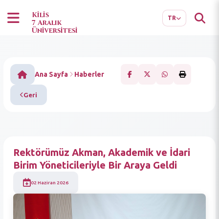
EN
AR
Kilis
TR
7 Aralık
Üniversitesi
Ana Sayfa
Haberler
Geri
Rektörümüz Akman, Akademik ve İdari
Birim Yöneticileriyle Bir Araya Geldi
02 Haziran 2026