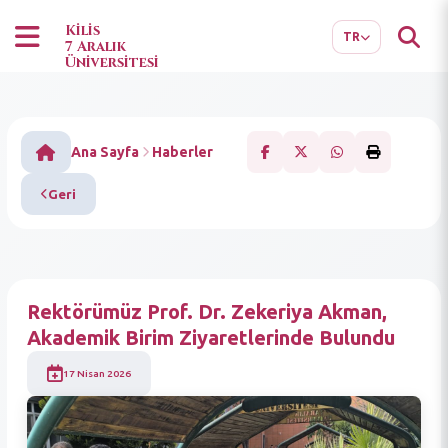
EN
AR
Kilis
TR
7 Aralık
Üniversitesi
Ana Sayfa
Haberler
Geri
Rektörümüz Prof. Dr. Zekeriya Akman,
Akademik Birim Ziyaretlerinde Bulundu
17 Nisan 2026