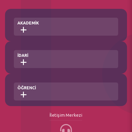
AKADEMİK
Fakülteler
İDARİ
Enstitü
Yüksekokul
Meslek Yüksekokulları
Genel Sekreterlik
Konservatuvar
ÖĞRENCİ
Hukuk Müşavirliği
Koordinatörlükler
Daire Başkanlıkları
Özel Kalem Müdürlüğü
Öğrenci İşleri Daire Başkanlığı
Kurumsal İletişim Koordinatörlüğü
İletişim Merkezi
Akademik Takvim
Döner Sermaye Müdürlüğü
Bologna(Ders Bilgi Sistemi)
Üniversite Plan Program ve Raporlar