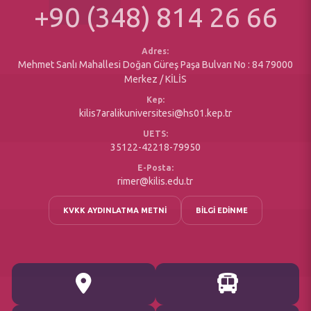
Erasmus Değişim Programı
+90 (348) 814 26 66
Matbu Formlar
Sosyal Duyarlılık Projeleri
Yazı İşleri Müdürlüğü
Engelsiz Öğrenci Birimi
Maaş Birimi
Adres:
Mehmet Sanlı Mahallesi Doğan Güreş Paşa Bulvarı No : 84 79000
Merkez / KİLİS
Kep:
kilis7aralikuniversitesi@hs01.kep.tr
UETS:
35122-42218-79950
E-Posta:
rimer@kilis.edu.tr
KVKK AYDINLATMA METNİ
BİLGİ EDİNME