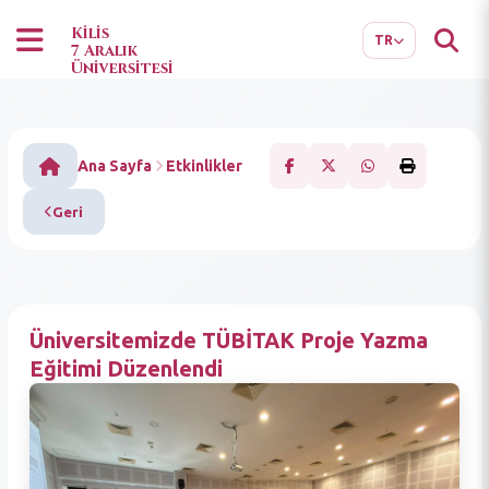
EN
AR
Kilis
TR
7 Aralık
Üniversitesi
Ana Sayfa
Etkinlikler
Geri
Üniversitemizde TÜBİTAK Proje Yazma
Eğitimi Düzenlendi