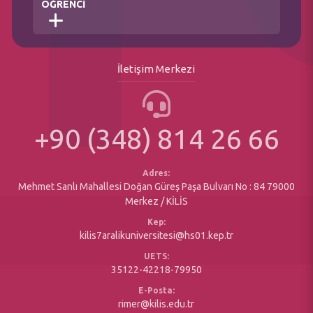
ÖĞRENCİ
Hukuk Müşavirliği
Koordinatörlükler
Daire Başkanlıkları
Özel Kalem Müdürlüğü
Öğrenci İşleri Daire Başkanlığı
Kurumsal İletişim Koordinatörlüğü
İletişim Merkezi
Akademik Takvim
Döner Sermaye Müdürlüğü
Bologna(Ders Bilgi Sistemi)
Üniversite Plan Program ve Raporlar
Erasmus Değişim Programı
+90 (348) 814 26 66
Matbu Formlar
Sosyal Duyarlılık Projeleri
Yazı İşleri Müdürlüğü
Engelsiz Öğrenci Birimi
Maaş Birimi
Adres:
Mehmet Sanlı Mahallesi Doğan Güreş Paşa Bulvarı No : 84 79000
Merkez / KİLİS
Kep:
kilis7aralikuniversitesi@hs01.kep.tr
UETS:
35122-42218-79950
E-Posta:
rimer@kilis.edu.tr