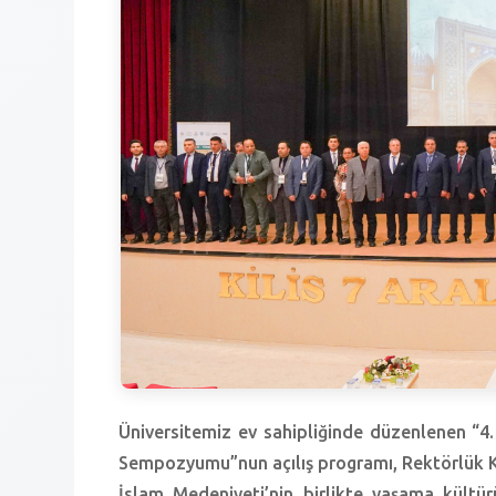
Üniversitemiz ev sahipliğinde düzenlenen “4.
Sempozyumu”nun açılış programı, Rektörlük Ko
İslam Medeniyeti’nin birlikte yaşama kültü