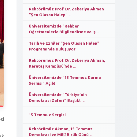
Rektörümüz Prof. Dr. Zekeriya Akman
"Şen Olasan Halep" ...
Üniversitemizde "Rehber
Öğretmenlerle Bilgilendirme ve İş ...
Tarih ve Ezgiler "Şen Olasan Halep"
Programında Buluşuyor
Rektörümüz Prof. Dr. Zekeriya Akman,
Karataş Kampüsü’nde ...
Üniversitemizde "15 Temmuz Karma
Sergisi" Açıldı
Üniversitemizde "Türkiye'nin
Demokrasi Zaferi" Başlıklı ...
15 Temmuz Sergisi
si
Rektörümüz Akman, 15 Temmuz
Demokrasi ve Millî Birlik Günü ...
ak