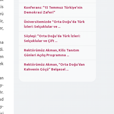
is
Konferans: "15 Temmuz Türkiye'nin
Demokrasi Zaferi"
rü
r,
Üniversitemizde “Orta Doğu'da Türk
İzleri: Selçuklular ve ...
r,
Söyleşi: "Orta Doğu'da Türk İzleri:
Selçuklular ve Çift ...
ma
i.
Rektörümüz Akman, Kilis Tanıtım
Günleri Açılış Programına ...
en
ek
Rektörümüz Akman, “Orta Doğu’dan
Kahvenin Göçü” Belgesel ...
an
y-
r.
ud
y-
si