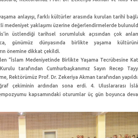
şama anlayışı, farklı kültürler arasında kurulan tarihî bağla
li medeniyet yaklaşımı üzerine değerlendirmelerde bulunuld
s’in üstlendiği tarihsel sorumluluk açısından çok anlam
ıca, günümüz dünyasında birlikte yaşama kültürün
ın önemine dikkat çekildi.
en “İslam Medeniyetinde Birlikte Yaşama Tecrübesine Kat
urulu tarafından Cumhurbaşkanımız Sayın Recep Tayy
rme, Rektörümüz Prof. Dr. Zekeriya Akman tarafından yapıldı
raf çekiminin ardından sona erdi. 4. Uluslararası İsl
 Sempozyumu kapsamındaki oturumlar üç gün boyunca dev