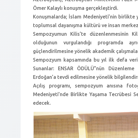
Ömer Kalaylı konuşma gerçekleştirdi.
Konuşmalarda; İslam Medeniyeti’nin birlikte ya
toplumsal dayanışma kültürü ve insan merkez
Sempozyumun Kilis’te düzenlenmesinin Kili
olduğunun vurgulandığı programda ayr
güçlendirilmesine yönelik akademik çalışmalar
Sempozyum kapsamında bu yıl ilk defa veril
Sunanlar: ENSAR ÖDÜLÜ”nün Düzenleme K
Erdoğan’a tevdi edilmesine yönelik bilgilendi
Açılış programı, sempozyum anısına fotoğ
Medeniyeti’nde Birlikte Yaşama Tecrübesi
edecek.