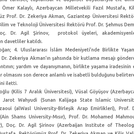
 Ömer Kalaylı, Azerbaycan Milletvekili Fazıl Mustafa, Kil
z Prof. Dr. Zekeriya Akman, Gaziantep Üniversitesi Rektö
ilim ve Teknoloji Üniversitesi Rektörü Prof. Dr. Şehmus Demi
oç. Dr. Agil Şirinov, protokol üyeleri, akademisyenle
n davetliler katıldı.
an; 4. Uluslararası İslâm Medeniyeti’nde Birlikte Yaşa
r. Zekeriya Akman’ın şahsında bir kutlama mesajı gönderd
tının; yardım ve dayanışmanın, birlikte yaşama iradesinin 
yor olmasını son derece anlamlı ve isabetli bulduğunu belirter
 iletti.
lu (Kilis 7 Aralık Üniversitesi), Vüsal Göyüşov (Azerbayc
. Jarot Wahyudi (Sunan Kalijaga State Islamic Universit
ui (alWasl University-Birleşik Arap Emirlikleri), Prof. D
in Shams University-Mısır), Prof. Dr. Mohamed Mahmo
), Doç. Dr. Agil Şirinov (Azerbaijan Institute of Theolog
Mustafa, Rektörümüz Prof. Dr. Zekeriya Akman ve Kilis Vali