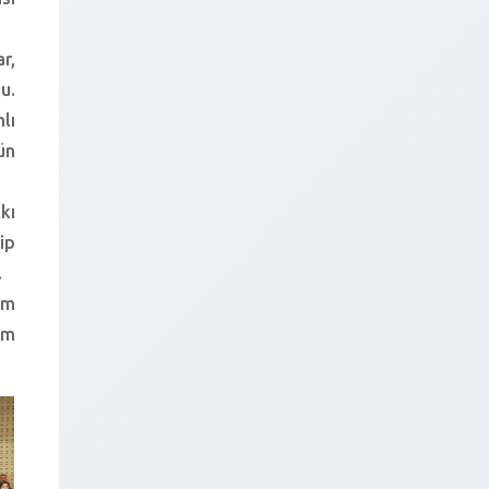
r,
u.
lı
ün
kı
ip
.
âm
am