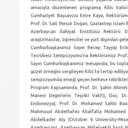
amacıyla düzenlenen programa; Kilis Valisi
Cumhuriyet Başsavcısı Emre Kaya, Rektörümü
Prof. Dr. Sait Mesut Doğan, Gaziantep İslam B
Azerbaycan İlahiyat Enstitüsü Rektörü D
araştırmacılar, öğrenciler ve yurt dışından gele
Cumhurbaşkanımız Sayın Recep Tayyip Erdoğ
Tecrübesi Sempozyumu’na Rektörümüz Prof. D
Sayın Cumhurbaşkanımız mesajında, bu toplan
güzel örneğini sergileyen Kilis’te tertip edili
sempozyumda emeği geçen herkese tebriklerini
Program kapsamında; Prof. Dr. Şahin Ahmetoğ
Manevi Değerlerin Teşviki Vakfı), Doç. Dr
Endonezya), Prof. Dr. Mohamed Sahbi Baazao
Mahmoud Abdelhafez Khalfalla Mohamed (A
Abdelkader Aly (October 6 University-Mısır
Azerbaycan), Azerbaycan Milletvekili Fazıl 