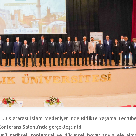
 Uluslararası İslâm Medeniyeti’nde Birlikte Yaşama Tecrübe
nferans Salonu’nda gerçekleştirildi.
rünü tarihsel, toplumsal ve düşünsel boyutlarıyla ele alm