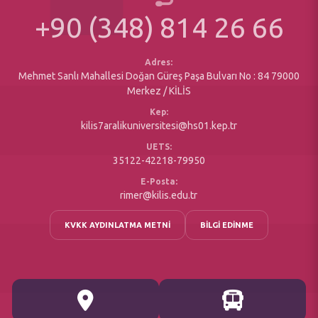
Erasmus Değişim Programı
+90 (348) 814 26 66
Matbu Formlar
Sosyal Duyarlılık Projeleri
Yazı İşleri Müdürlüğü
Engelsiz Öğrenci Birimi
Maaş Birimi
Adres:
Mehmet Sanlı Mahallesi Doğan Güreş Paşa Bulvarı No : 84 79000
Merkez / KİLİS
Kep:
kilis7aralikuniversitesi@hs01.kep.tr
UETS:
35122-42218-79950
E-Posta:
rimer@kilis.edu.tr
KVKK AYDINLATMA METNİ
BİLGİ EDİNME