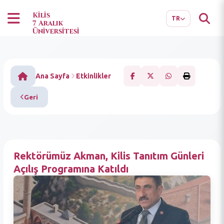
EN
AR
Kilis
TR
7 Aralık
Üniversitesi
Ana Sayfa
Etkinlikler
Geri
Rektörümüz Akman, Kilis Tanıtım Günleri
Açılış Programına Katıldı