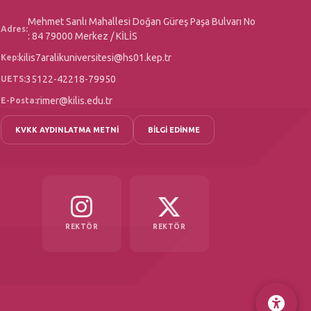
Mehmet Sanlı Mahallesi Doğan Güreş Paşa Bulvarı No
Adres:
: 84 79000 Merkez / KİLİS
kilis7aralikuniversitesi@hs01.kep.tr
Kep:
35122-42218-79950
UETS:
rimer@kilis.edu.tr
E-Posta:
KVKK AYDINLATMA METNİ
BİLGİ EDİNME
REKTÖR
REKTÖR