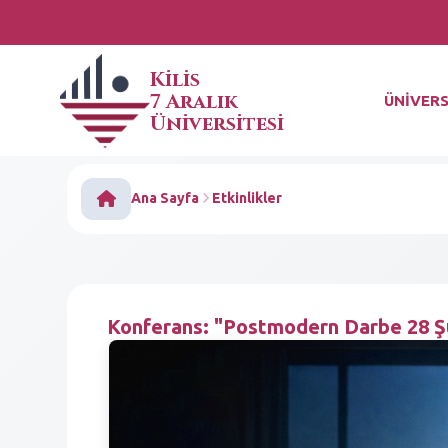
Kilis
7 Aralık
ÜNİVERS
Üniversitesi
Ana Sayfa
Etkinlikler
Konferans: "Postmodern Darbe 28 Ş