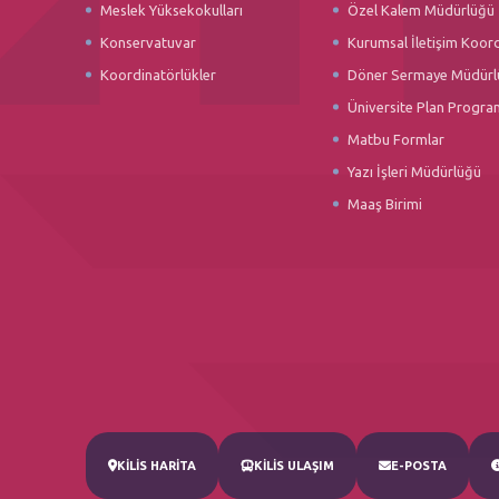
Meslek Yüksekokulları
Özel Kalem Müdürlüğü
Konservatuvar
Kurumsal İletişim Koor
Koordinatörlükler
Döner Sermaye Müdürl
Üniversite Plan Progra
Matbu Formlar
Yazı İşleri Müdürlüğü
Maaş Birimi
KİLİS HARİTA
KİLİS ULAŞIM
E-POSTA