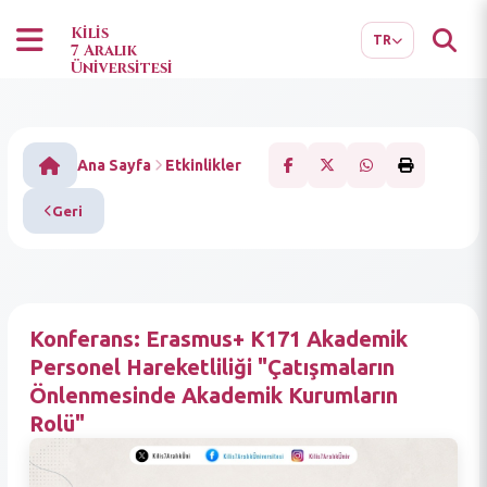
EN
AR
Kilis
TR
7 Aralık
Üniversitesi
Ana Sayfa
Etkinlikler
Geri
Konferans: Erasmus+ K171 Akademik
Personel Hareketliliği "Çatışmaların
Önlenmesinde Akademik Kurumların
Rolü"