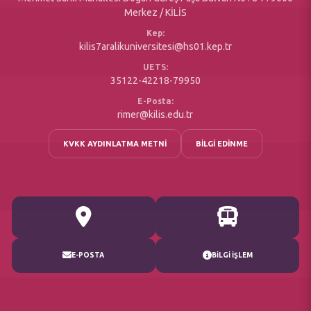
Merkez / KİLİS
Kep:
kilis7aralikuniversitesi@hs01.kep.tr
UETS:
35122-42218-79950
E-Posta:
rimer@kilis.edu.tr
KVKK AYDINLATMA METNİ
BİLGİ EDİNME
E-POSTA
BİLGİ İŞLEM