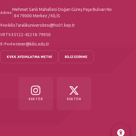
Mehmet Sanlı Mahallesi Doğan Güreş Paşa Bulvarı No
Adres:
: 84 79000 Merkez / KİLİS
kilis7aralikuniversitesi@hs01.kep.tr
Kep:
35122-42218-79950
UETS:
rimer@kilis.edu.tr
E-Posta:
KVKK AYDINLATMA METNİ
BİLGİ EDİNME
REKTÖR
REKTÖR