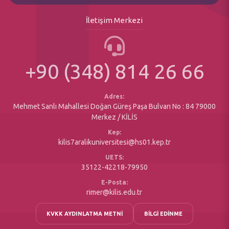
Özel Kalem Müdürlüğü
Öğrenci İşleri Daire Başkanlığı
Kurumsal İletişim Koordinatörlüğü
İletişim Merkezi
Akademik Takvim
Döner Sermaye Müdürlüğü
Bologna(Ders Bilgi Sistemi)
Üniversite Plan Program ve Raporlar
Erasmus Değişim Programı
+90 (348) 814 26 66
Matbu Formlar
Sosyal Duyarlılık Projeleri
Yazı İşleri Müdürlüğü
Engelsiz Öğrenci Birimi
Maaş Birimi
Adres:
Mehmet Sanlı Mahallesi Doğan Güreş Paşa Bulvarı No : 84 79000
Merkez / KİLİS
Kep:
kilis7aralikuniversitesi@hs01.kep.tr
UETS:
35122-42218-79950
E-Posta:
rimer@kilis.edu.tr
KVKK AYDINLATMA METNİ
BİLGİ EDİNME