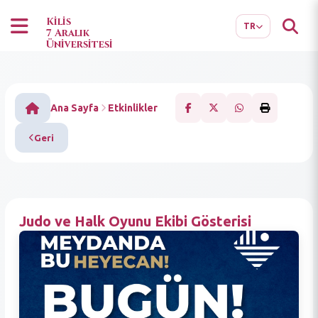
EN
AR
Kilis
TR
7 Aralık
Üniversitesi
Ana Sayfa
Etkinlikler
Geri
Judo ve Halk Oyunu Ekibi Gösterisi