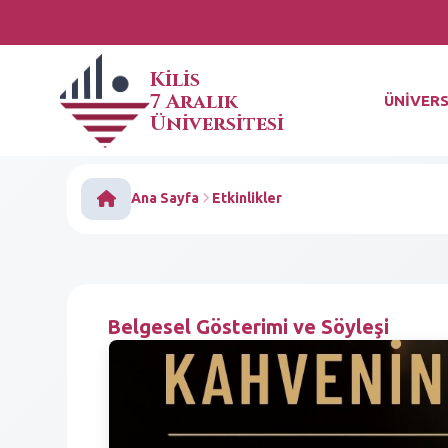
Kilis
7 Aralık
ÜNİVERS
Üniversitesi
Ana Sayfa
Etkinlikler
Belgesel Gösterimi ve Söyleşi