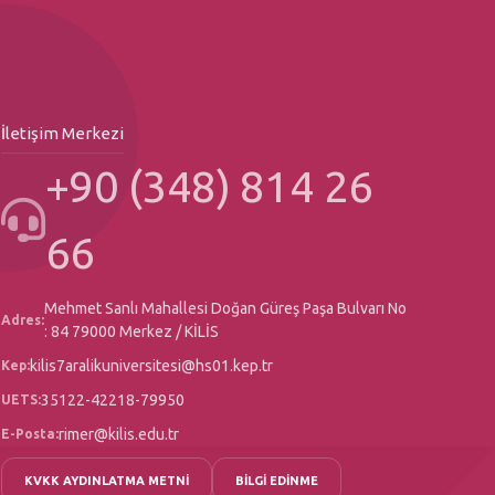
İletişim Merkezi
+90 (348) 814 26
66
Mehmet Sanlı Mahallesi Doğan Güreş Paşa Bulvarı No
Adres:
: 84 79000 Merkez / KİLİS
kilis7aralikuniversitesi@hs01.kep.tr
Kep:
35122-42218-79950
UETS:
rimer@kilis.edu.tr
E-Posta:
KVKK AYDINLATMA METNİ
BİLGİ EDİNME