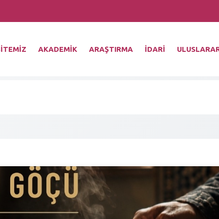
İTEMİZ
AKADEMİK
ARAŞTIRMA
İDARİ
ULUSLARAR