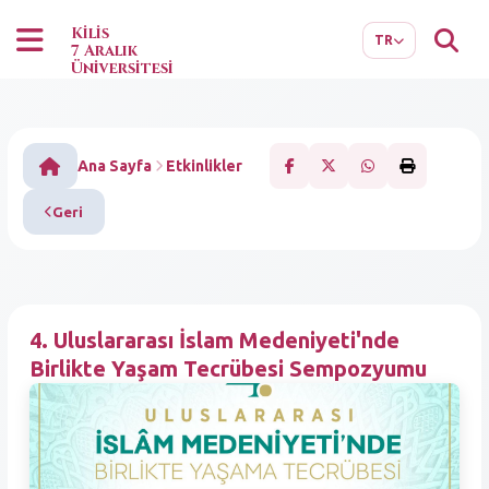
EN
AR
Kilis
TR
7 Aralık
Üniversitesi
Ana Sayfa
Etkinlikler
Geri
4. Uluslararası İslam Medeniyeti'nde
Birlikte Yaşam Tecrübesi Sempozyumu