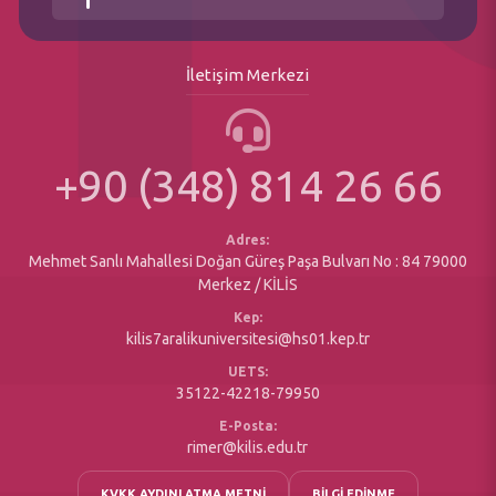
Daire Başkanlıkları
Özel Kalem Müdürlüğü
Öğrenci İşleri Daire Başkanlığı
Kurumsal İletişim Koordinatörlüğü
İletişim Merkezi
Akademik Takvim
Döner Sermaye Müdürlüğü
Bologna(Ders Bilgi Sistemi)
Üniversite Plan Program ve Raporlar
Erasmus Değişim Programı
+90 (348) 814 26 66
Matbu Formlar
Sosyal Duyarlılık Projeleri
Yazı İşleri Müdürlüğü
Engelsiz Öğrenci Birimi
Maaş Birimi
Adres:
Mehmet Sanlı Mahallesi Doğan Güreş Paşa Bulvarı No : 84 79000
Merkez / KİLİS
Kep:
kilis7aralikuniversitesi@hs01.kep.tr
UETS:
35122-42218-79950
E-Posta:
rimer@kilis.edu.tr
KVKK AYDINLATMA METNİ
BİLGİ EDİNME