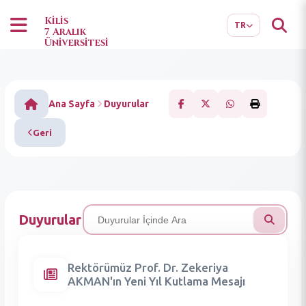
EN
AR
Kilis
TR
7 Aralık
Üniversitesi
Ana Sayfa
Duyurular
Geri
Duyurular
Rektörümüz Prof. Dr. Zekeriya
AKMAN'ın Yeni Yıl Kutlama Mesajı