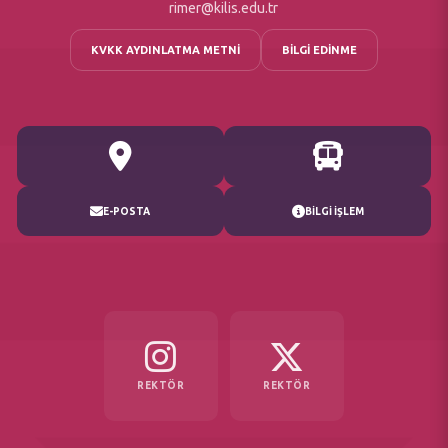
rimer@kilis.edu.tr
KVKK AYDINLATMA METNİ
BİLGİ EDİNME
E-POSTA
BİLGİ İŞLEM
REKTÖR
REKTÖR