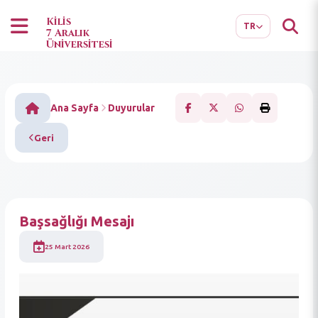
EN
AR
Kilis
TR
7 Aralık
Üniversitesi
Ana Sayfa
Duyurular
Geri
Başsağlığı Mesajı
25 Mart 2026