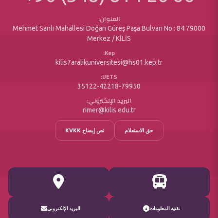
مديرية الشؤون الكتابية
خدمات ذوي الإعاقة
العنوان:
Mehmet Sanlı Mahallesi Doğan Güreş Paşa Bulvarı No : 84 79000
Merkez / KİLİS
Kep:
kilis7aralikuniversitesi@hs01.kep.tr
UETS:
35122-42218-79950
البريد الإلكتروني:
rimer@kilis.edu.tr
حق الاستعلام
نص إيضاح KVKK
تقنية المعلومات
البريد الإلكتروني