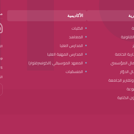
مر
رية
الأكاديمية
ة
الكليات
قانونية
المعاهد
ر
المدارس العليا
ال
رية الخاصة
المدارس المهنية العليا
p:
صال المؤسسي
المعهد الموسيقي (الكونسرفتوار)
S:
ل الدوّار
المنسقيات
ال
تقارير الجامعة
بوعة
ن الكتابية