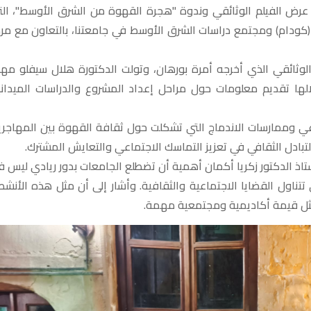
ي عرض الفيلم الوثائقي وندوة "هجرة القهوة من الشرق الأوسط"، الت
كودام) ومجتمع دراسات الشرق الأوسط في جامعتنا، بالتعاون مع مرك
الوثائقي الذي أخرجه أمرة بورهان، وتولت الدكتورة هلال سيفلو مها
ها تقديم معلومات حول مراحل إعداد المشروع والدراسات الميداني
عي وممارسات الاندماج التي تشكلت حول ثقافة القهوة بين المهاجري
تبادل الثقافي في تعزيز التماسك الاجتماعي والتعايش المشترك.
ستاذ الدكتور زكريا أكمان أهمية أن تضطلع الجامعات بدور ريادي ليس 
تتناول القضايا الاجتماعية والثقافية. وأشار إلى أن مثل هذه الأنش
تمثل قيمة أكاديمية ومجتمعية مهمة.