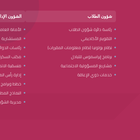
شؤون الطلاب
الشؤون الإدا
رئاسة دائرة شؤون الطلاب
الأمانة العام
التقويم الأكاديمي
المستشارية ال
نظام بولونيا (نظام معلومات المقررات)
رئاسات الدوائ
برنامج إيراسموس للتبادل
مكتب السكرتا
مشاريع المسؤولية الاجتماعية
منسقية الات
خدمات ذوي الإعاقة
إدارة رأس الما
خطط وبرامج و
النماذج المط
مديرية الشؤو