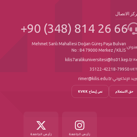
كز الاتصال
+90 (348) 814 26 66
Mehmet Sanlı Mahallesi Doğan Güreş Paşa Bulvarı
عنوان:
No : 84 79000 Merkez / KİLİS
Ke
kilis7aralikuniversitesi@hs01.kep.tr
UET
35122-42218-79950
بريد الإلكتروني:
rimer@kilis.edu.tr
حق الاستعلام
نص إيضاح KVKK
رئيس الجامعة
رئيس الجامعة