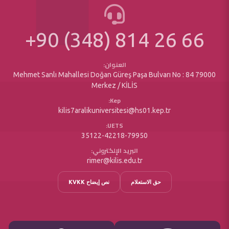
إدارة رأس المال الدوّار
نظام بولونيا (نظام معلومات المقررات)
خطط وبرامج وتقارير الجامعة
برنامج إيراسموس للتبادل
النماذج المطبوعة
+90 (348) 814 26 66
مشاريع المسؤولية الاجتماعية
مديرية الشؤون الكتابية
خدمات ذوي الإعاقة
العنوان:
Mehmet Sanlı Mahallesi Doğan Güreş Paşa Bulvarı No : 84 79000
Merkez / KİLİS
Kep:
kilis7aralikuniversitesi@hs01.kep.tr
UETS:
35122-42218-79950
البريد الإلكتروني:
rimer@kilis.edu.tr
حق الاستعلام
نص إيضاح KVKK