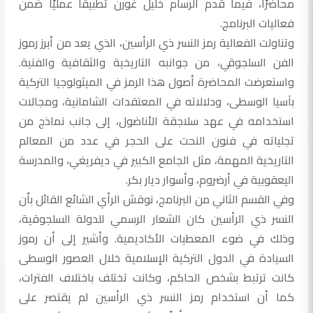
محاضرًا، فيما قدم الرسام خليل غورن تطبيقًا عمليًا ضمن
فعاليات البرنامج.
وتناولت الفعالية رمز النسر ذي الرأسين، الذي يعد من أبرز رموز
الفن السلجوقي، من جوانبه التاريخية والثقافية والفنية.
واستعرضت المحاضرة أصول هذا الرمز في الميثولوجيا التركية
بآسيا الوسطى، ودلالاته في المعتقدات الشامانية، ومجالات
استخدامه في عهد سلاجقة الأناضول، إلى جانب نماذج من
تجلياته في فنون النحت على الحجر في عدد من المعالم
التاريخية المهمة، مثل الجامع الكبير في ديفريغي، والمدرسة
اليعقوبية في أرضروم، وأسوار ديار بكر.
وفي القسم الثاني من البرنامج، نوقش الرأي الشائع القائل بأن
النسر ذي الرأسين كان الشعار الرسمي للدولة السلجوقية،
وذلك في ضوء المعطيات الأكاديمية. وأشير إلى أن رموز
السيادة في الدول التركية الإسلامية خلال العصور الوسطى
كانت ترتبط بشخص الحاكم، وكانت تختلف باختلاف الفترات،
كما أن استخدام رمز النسر ذي الرأسين لم يقتصر على