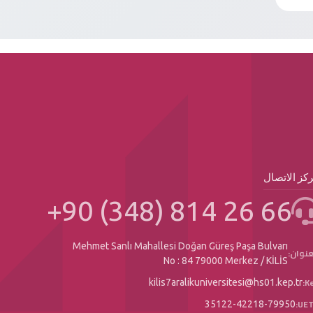
كز الاتصال
+90 (348) 814 26 66
Mehmet Sanlı Mahallesi Doğan Güreş Paşa Bulvarı
عنوان:
No : 84 79000 Merkez / KİLİS
Ke
kilis7aralikuniversitesi@hs01.kep.tr
UET
35122-42218-79950