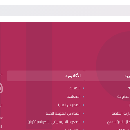
مر
رية
الأكاديمية
ة
الكليات
قانونية
المعاهد
ر
المدارس العليا
ال
رية الخاصة
المدارس المهنية العليا
p:
صال المؤسسي
المعهد الموسيقي (الكونسرفتوار)
S: